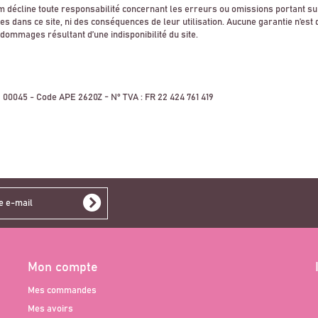
 décline toute responsabilité concernant les erreurs ou omissions portant sur
s dans ce site, ni des conséquences de leur utilisation. Aucune garantie n’est
dommages résultant d’une indisponibilité du site.
9 00045 - Code APE 2620Z - N° TVA : FR 22 424 761 419
Mon compte
Mes commandes
Mes avoirs