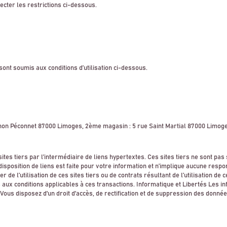
ecter les restrictions ci-dessous.
 sont soumis aux conditions d’utilisation ci-dessous.
Othon Péconnet 87000 Limoges, 2ème magasin : 5 rue Saint Martial 87000 Limog
sites tiers par l’intermédiaire de liens hypertextes. Ces sites tiers ne sont 
e disposition de liens est faite pour votre information et n’implique aucune re
 l’utilisation de ces sites tiers ou de contrats résultant de l’utilisation de c
aux conditions applicables à ces transactions. Informatique et Libertés Les in
us disposez d'un droit d'accès, de rectification et de suppression des données 