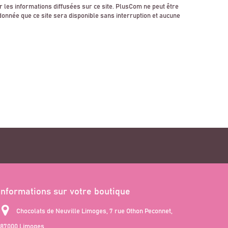
 les informations diffusées sur ce site. PlusCom ne peut être
 donnée que ce site sera disponible sans interruption et aucune
Informations sur votre boutique
Chocolats de Neuville Limoges, 7 rue Othon Peconnet,
87000 Limoges