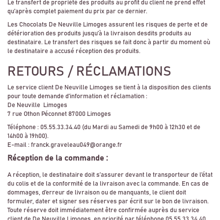
Le transfert de propriété des produits au profit du client ne prend effet
qu’après complet paiement du prix par ce dernier.
Les Chocolats De Neuville Limoges assurent les risques de perte et de
détérioration des produits jusqu’à la livraison desdits produits au
destinataire. Le transfert des risques se fait donc à partir du moment où
le destinataire a accusé réception des produits.
RETOURS / RÉCLAMATIONS
Le service client De Neuville Limoges se tient à la disposition des clients
pour toute demande d’information et réclamation :
De Neuville Limoges
7 rue Othon Péconnet 87000 Limoges
Téléphone : 05.55.33.34.40 (du Mardi au Samedi de 9h00 à 12h30 et de
14h00 à 19h00).
E-mail : franck.graveleau049@orange.fr
Réception de la commande :
A réception, le destinataire doit s’assurer devant le transporteur de l’état
du colis et de la conformité de la livraison avec la commande. En cas de
dommages, d’erreur de livraison ou de manquants, le client doit
formuler, dater et signer ses réserves par écrit sur le bon de livraison.
Toute réserve doit immédiatement être confirmée auprès du service
client de De Neuville Limoges, en priorité par téléphone 05.55.33.34.40