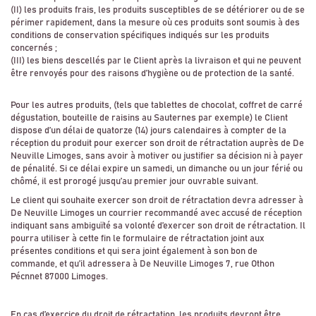
(II) les produits frais, les produits susceptibles de se détériorer ou de se
périmer rapidement, dans la mesure où ces produits sont soumis à des
conditions de conservation spécifiques indiqués sur les produits
concernés ;
(III) les biens descellés par le Client après la livraison et qui ne peuvent
être renvoyés pour des raisons d’hygiène ou de protection de la santé.
Pour les autres produits, (tels que tablettes de chocolat, coffret de carré
dégustation, bouteille de raisins au Sauternes par exemple) le Client
dispose d’un délai de quatorze (14) jours calendaires à compter de la
réception du produit pour exercer son droit de rétractation auprès de De
Neuville Limoges, sans avoir à motiver ou justifier sa décision ni à payer
de pénalité. Si ce délai expire un samedi, un dimanche ou un jour férié ou
chômé, il est prorogé jusqu’au premier jour ouvrable suivant.
Le client qui souhaite exercer son droit de rétractation devra adresser à
De Neuville Limoges un courrier recommandé avec accusé de réception
indiquant sans ambiguïté sa volonté d’exercer son droit de rétractation. Il
pourra utiliser à cette fin le formulaire de rétractation joint aux
présentes conditions et qui sera joint également à son bon de
commande, et qu’il adressera à De Neuville Limoges 7, rue Othon
Pécnnet 87000 Limoges.
En cas d’exercice du droit de rétractation, les produits devront être