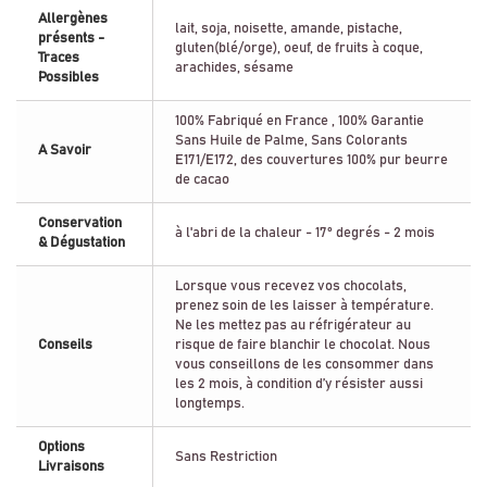
Allergènes
lait, soja, noisette, amande, pistache,
présents -
gluten(blé/orge), oeuf, de fruits à coque,
Traces
arachides, sésame
Possibles
100% Fabriqué en France , 100% Garantie
Sans Huile de Palme, Sans Colorants
A Savoir
E171/E172, des couvertures 100% pur beurre
de cacao
Conservation
à l'abri de la chaleur - 17° degrés - 2 mois
& Dégustation
Lorsque vous recevez vos chocolats,
prenez soin de les laisser à température.
Ne les mettez pas au réfrigérateur au
Conseils
risque de faire blanchir le chocolat. Nous
vous conseillons de les consommer dans
les 2 mois, à condition d’y résister aussi
longtemps.
Options
Sans Restriction
Livraisons