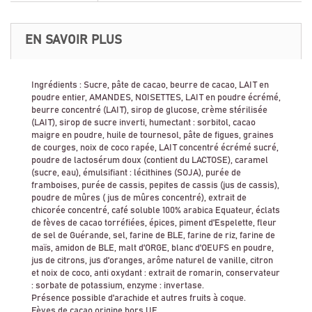
EN SAVOIR PLUS
Ingrédients : Sucre, pâte de cacao, beurre de cacao, LAIT en
poudre entier, AMANDES, NOISETTES, LAIT en poudre écrémé,
beurre concentré (LAIT), sirop de glucose, crème stérilisée
(LAIT), sirop de sucre inverti, humectant : sorbitol, cacao
maigre en poudre, huile de tournesol, pâte de figues, graines
de courges, noix de coco rapée, LAIT concentré écrémé sucré,
poudre de lactosérum doux (contient du LACTOSE), caramel
(sucre, eau), émulsifiant : lécithines (SOJA), purée de
framboises, purée de cassis, pepites de cassis (jus de cassis),
poudre de mûres ( jus de mûres concentré), extrait de
chicorée concentré, café soluble 100% arabica Equateur, éclats
de fèves de cacao torréfiées, épices, piment d'Espelette, fleur
de sel de Guérande, sel, farine de BLE, farine de riz, farine de
maïs, amidon de BLE, malt d'ORGE, blanc d'OEUFS en poudre,
jus de citrons, jus d'oranges, arôme naturel de vanille, citron
et noix de coco, anti oxydant : extrait de romarin, conservateur
: sorbate de potassium, enzyme : invertase.
Présence possible d'arachide et autres fruits à coque.
Fèves de cacao origine hors UE.